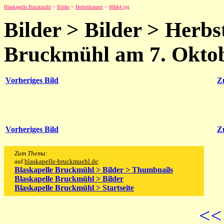
Blaskapelle Bruckmühl
>
Bilder
>
Herbstkonzert
>
06hk4.jpg
Bilder > Bilder > Herbs
Bruckmühl am 7. Okto
Vorheriges Bild
Z
Vorheriges Bild
Z
Zum Thema:
auf
blaskapelle-bruckmuehl.de
:
Blaskapelle Bruckmühl > Bilder > Thumbnails
Blaskapelle Bruckmühl > Bilder
Blaskapelle Bruckmühl > Startseite
<